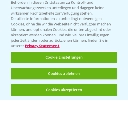
Behörden in diesen Drittstaaten zu Kontroll- und
Überwachungszwecken unterliegen und dagegen keine
wirksamen Rechtsbehelfe zur Verfügung stehen.
Detaillierte Informationen zu unbedingt notwendigen
Cookies, ohne die wir die Webseite nicht verfügbar machen
können, und optionalen Cookies, die unten abgelehnt oder
akzeptiert werden können, und wie Sie Ihre Einwilligungen
jeder Zeit ändern oder zurückziehen können, finden Sie in
unserer
Privacy Statement
Cookie Einstellungen
Cookies ablehnen
Cookies akzeptieren
Öffnen
Bis zu 4 Produkte vergleichen:
(noch 4)