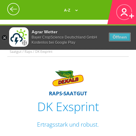
A-Z
Agrar Wetter
Öffnen
Bayer CropScience Deutschland GmbH
Kostenlos bei Google Play
Saatgut / Raps / DK Exsprint
RAPS-SAATGUT
DK Exsprint
Ertragsstark und robust.