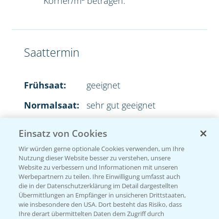
Körner/m² betragen.
Saattermin
Frühsaat:
geeignet
Normalsaat:
sehr gut geeignet
Spätsaat:
sehr gut geeignet
Einsatz von Cookies
Wir würden gerne optionale Cookies verwenden, um Ihre
Nutzung dieser Website besser zu verstehen, unsere
Website zu verbessern und Informationen mit unseren
Aussaatstärke
Werbepartnern zu teilen. Ihre Einwilligung umfasst auch
die in der Datenschutzerklärung im Detail dargestellten
Übermittlungen an Empfänger in unsicheren Drittstaaten,
2
35-45 Körner/m
wie insbesondere den USA. Dort besteht das Risiko, dass
Ihre derart übermittelten Daten dem Zugriff durch