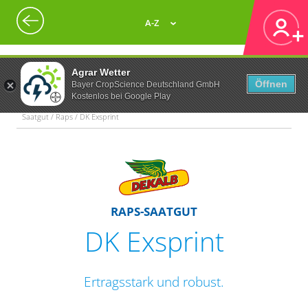
A-Z
Agrar Wetter
Öffnen
Bayer CropScience Deutschland GmbH
Kostenlos bei Google Play
Saatgut / Raps / DK Exsprint
RAPS-SAATGUT
DK Exsprint
Ertragsstark und robust.