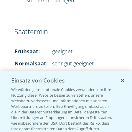
Körner/m² betragen.
Saattermin
Frühsaat:
geeignet
Normalsaat:
sehr gut geeignet
Spätsaat:
sehr gut geeignet
Einsatz von Cookies
Wir würden gerne optionale Cookies verwenden, um Ihre
Nutzung dieser Website besser zu verstehen, unsere
Website zu verbessern und Informationen mit unseren
Aussaatstärke
Werbepartnern zu teilen. Ihre Einwilligung umfasst auch
die in der Datenschutzerklärung im Detail dargestellten
Übermittlungen an Empfänger in unsicheren Drittstaaten,
2
35-45 Körner/m
wie insbesondere den USA. Dort besteht das Risiko, dass
Ihre derart übermittelten Daten dem Zugriff durch