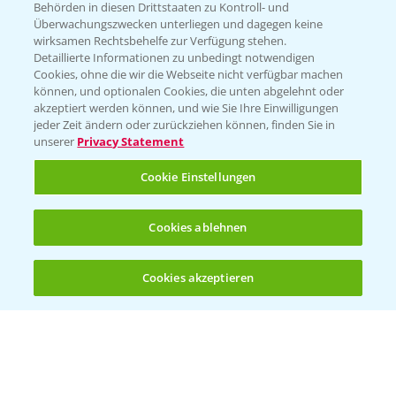
Behörden in diesen Drittstaaten zu Kontroll- und
Überwachungszwecken unterliegen und dagegen keine
wirksamen Rechtsbehelfe zur Verfügung stehen.
Detaillierte Informationen zu unbedingt notwendigen
Cookies, ohne die wir die Webseite nicht verfügbar machen
können, und optionalen Cookies, die unten abgelehnt oder
akzeptiert werden können, und wie Sie Ihre Einwilligungen
jeder Zeit ändern oder zurückziehen können, finden Sie in
unserer
Privacy Statement
Cookie Einstellungen
Cookies ablehnen
Cookies akzeptieren
Öffnen
Bis zu 4 Produkte vergleichen:
(noch 4)