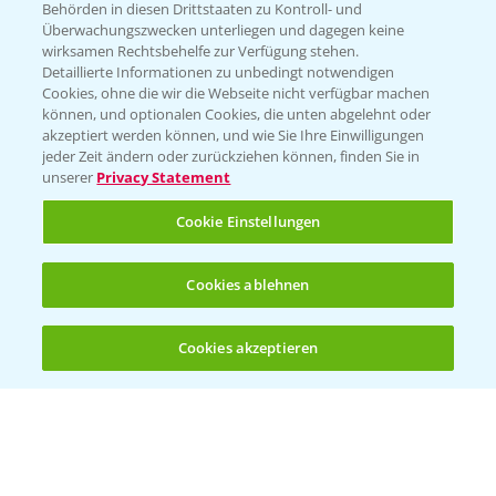
Behörden in diesen Drittstaaten zu Kontroll- und
Überwachungszwecken unterliegen und dagegen keine
wirksamen Rechtsbehelfe zur Verfügung stehen.
Detaillierte Informationen zu unbedingt notwendigen
Cookies, ohne die wir die Webseite nicht verfügbar machen
können, und optionalen Cookies, die unten abgelehnt oder
akzeptiert werden können, und wie Sie Ihre Einwilligungen
jeder Zeit ändern oder zurückziehen können, finden Sie in
unserer
Privacy Statement
Cookie Einstellungen
Cookies ablehnen
Cookies akzeptieren
Öffnen
Bis zu 4 Produkte vergleichen:
(noch 4)