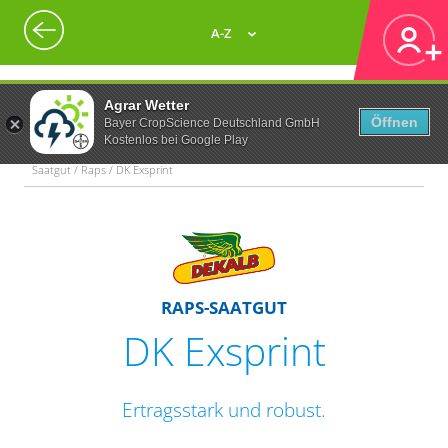
A-Z
Agrar Wetter
Öffnen
Bayer CropScience Deutschland GmbH
Kostenlos bei Google Play
Saatgut / Raps / DK Exsprint
RAPS-SAATGUT
DK Exsprint
Ertragsstark und robust.