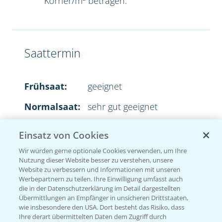
Körner/m² betragen.
Saattermin
Frühsaat:
geeignet
Normalsaat:
sehr gut geeignet
Spätsaat:
sehr gut geeignet
Einsatz von Cookies
Wir würden gerne optionale Cookies verwenden, um Ihre
Nutzung dieser Website besser zu verstehen, unsere
Website zu verbessern und Informationen mit unseren
Aussaatstärke
Werbepartnern zu teilen. Ihre Einwilligung umfasst auch
die in der Datenschutzerklärung im Detail dargestellten
Übermittlungen an Empfänger in unsicheren Drittstaaten,
2
35-45 Körner/m
wie insbesondere den USA. Dort besteht das Risiko, dass
Ihre derart übermittelten Daten dem Zugriff durch