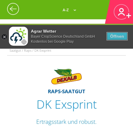
A-Z
Agrar Wetter
Öffnen
Bayer CropScience Deutschland GmbH
Kostenlos bei Google Play
Saatgut / Raps / DK Exsprint
RAPS-SAATGUT
DK Exsprint
Ertragsstark und robust.