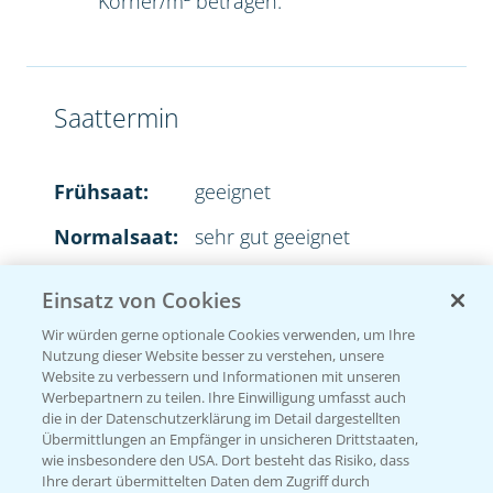
Körner/m² betragen.
Saattermin
Frühsaat:
geeignet
Normalsaat:
sehr gut geeignet
Spätsaat:
sehr gut geeignet
Einsatz von Cookies
Wir würden gerne optionale Cookies verwenden, um Ihre
Nutzung dieser Website besser zu verstehen, unsere
Website zu verbessern und Informationen mit unseren
Aussaatstärke
Werbepartnern zu teilen. Ihre Einwilligung umfasst auch
die in der Datenschutzerklärung im Detail dargestellten
Übermittlungen an Empfänger in unsicheren Drittstaaten,
2
35-45 Körner/m
wie insbesondere den USA. Dort besteht das Risiko, dass
Ihre derart übermittelten Daten dem Zugriff durch