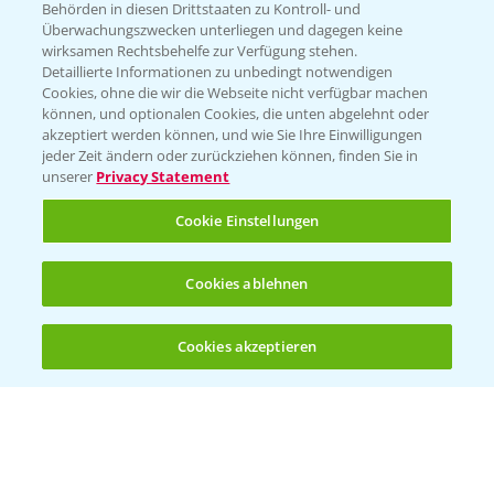
Behörden in diesen Drittstaaten zu Kontroll- und
Überwachungszwecken unterliegen und dagegen keine
wirksamen Rechtsbehelfe zur Verfügung stehen.
Detaillierte Informationen zu unbedingt notwendigen
Cookies, ohne die wir die Webseite nicht verfügbar machen
können, und optionalen Cookies, die unten abgelehnt oder
akzeptiert werden können, und wie Sie Ihre Einwilligungen
jeder Zeit ändern oder zurückziehen können, finden Sie in
unserer
Privacy Statement
Cookie Einstellungen
Cookies ablehnen
Cookies akzeptieren
Öffnen
Bis zu 4 Produkte vergleichen:
(noch 4)