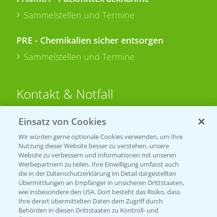
Sammelstellen und Termine
PRE - Chemikalien sicher entsorgen
Sammelstellen und Termine
Kontakt & Notfall
Einsatz von Cookies
Beratung auf WhatsApp
T.
+49 (0)174 346 564 1
Wir würden gerne optionale Cookies verwenden, um Ihre
Nutzung dieser Website besser zu verstehen, unsere
Website zu verbessern und Informationen mit unseren
KONTAKT
Werbepartnern zu teilen. Ihre Einwilligung umfasst auch
die in der Datenschutzerklärung im Detail dargestellten
Übermittlungen an Empfänger in unsicheren Drittstaaten,
Hilfe in Notfällen
wie insbesondere den USA. Dort besteht das Risiko, dass
Ihre derart übermittelten Daten dem Zugriff durch
T.
+49 (0)214/30-20220
Behörden in diesen Drittstaaten zu Kontroll- und