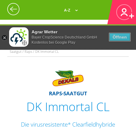
A-Z
Agrar Wetter
Öffnen
Bayer CropScience Deutschland GmbH
Kostenlos bei Google Play
Saatgut / Raps / DK Immortal CL
RAPS-SAATGUT
DK Immortal CL
Die virusresistente* Clearfieldhybride