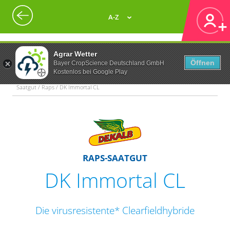
A-Z
Agrar Wetter
Öffnen
Bayer CropScience Deutschland GmbH
Kostenlos bei Google Play
Saatgut / Raps / DK Immortal CL
RAPS-SAATGUT
DK Immortal CL
Die virusresistente* Clearfieldhybride