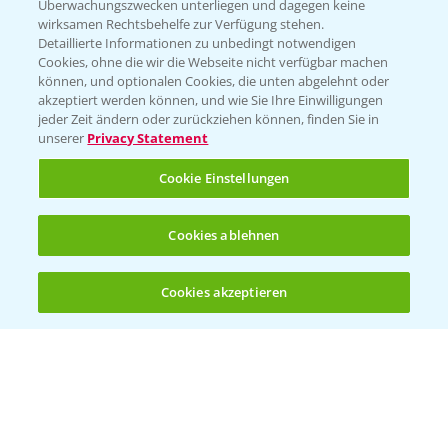
Überwachungszwecken unterliegen und dagegen keine
wirksamen Rechtsbehelfe zur Verfügung stehen.
Detaillierte Informationen zu unbedingt notwendigen
Cookies, ohne die wir die Webseite nicht verfügbar machen
können, und optionalen Cookies, die unten abgelehnt oder
akzeptiert werden können, und wie Sie Ihre Einwilligungen
jeder Zeit ändern oder zurückziehen können, finden Sie in
Folgen Sie uns
unserer
Privacy Statement
Cookie Einstellungen
Cookies ablehnen
Cookies akzeptieren
Öffnen
Bis zu 4 Produkte vergleichen:
(noch 4)
Allgemeine Nutzungsbedingungen
Datenschutzerklärung
Impressum
Gebrauchshinweise
© Bayer CropScience Deutschland GmbH