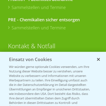
Sammelstellen und Termine
PRE - Chemikalien sicher entsorgen
Sammelstellen und Termine
Kontakt & Notfall
Einsatz von Cookies
Beratung auf WhatsApp
T.
+49 (0)174 346 564 1
Wir würden gerne optionale Cookies verwenden, um Ihre
Nutzung dieser Website besser zu verstehen, unsere
Website zu verbessern und Informationen mit unseren
KONTAKT
Werbepartnern zu teilen. Ihre Einwilligung umfasst auch
die in der Datenschutzerklärung im Detail dargestellten
Übermittlungen an Empfänger in unsicheren Drittstaaten,
Hilfe in Notfällen
wie insbesondere den USA. Dort besteht das Risiko, dass
Ihre derart übermittelten Daten dem Zugriff durch
T.
+49 (0)214/30-20220
Behörden in diesen Drittstaaten zu Kontroll- und