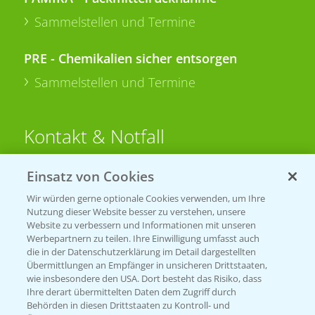
Sammelstellen und Termine
PRE - Chemikalien sicher entsorgen
Sammelstellen und Termine
Kontakt & Notfall
Einsatz von Cookies
Beratung auf WhatsApp
T.
+49 (0)174 346 564 1
Wir würden gerne optionale Cookies verwenden, um Ihre
Nutzung dieser Website besser zu verstehen, unsere
Website zu verbessern und Informationen mit unseren
KONTAKT
Werbepartnern zu teilen. Ihre Einwilligung umfasst auch
die in der Datenschutzerklärung im Detail dargestellten
Übermittlungen an Empfänger in unsicheren Drittstaaten,
Hilfe in Notfällen
wie insbesondere den USA. Dort besteht das Risiko, dass
Ihre derart übermittelten Daten dem Zugriff durch
T.
+49 (0)214/30-20220
Behörden in diesen Drittstaaten zu Kontroll- und