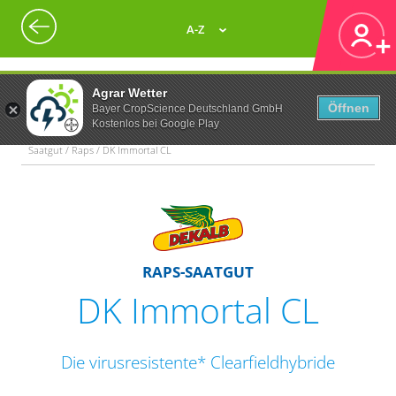
A-Z
Agrar Wetter
Öffnen
Bayer CropScience Deutschland GmbH
Kostenlos bei Google Play
Saatgut / Raps / DK Immortal CL
RAPS-SAATGUT
DK Immortal CL
Die virusresistente* Clearfieldhybride