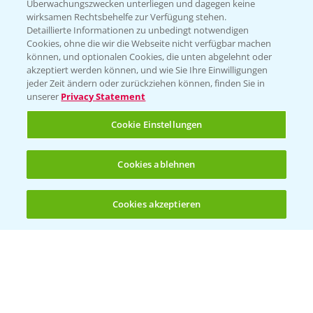
Überwachungszwecken unterliegen und dagegen keine
wirksamen Rechtsbehelfe zur Verfügung stehen.
Detaillierte Informationen zu unbedingt notwendigen
Cookies, ohne die wir die Webseite nicht verfügbar machen
können, und optionalen Cookies, die unten abgelehnt oder
akzeptiert werden können, und wie Sie Ihre Einwilligungen
jeder Zeit ändern oder zurückziehen können, finden Sie in
Folgen Sie uns
unserer
Privacy Statement
Cookie Einstellungen
Cookies ablehnen
Cookies akzeptieren
Öffnen
Bis zu 4 Produkte vergleichen:
(noch 4)
Allgemeine Nutzungsbedingungen
Datenschutzerklärung
Impressum
Gebrauchshinweise
© Bayer CropScience Deutschland GmbH