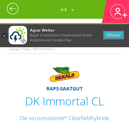
A-Z
Agrar Wetter
Öffnen
Bayer CropScience Deutschland GmbH
Kostenlos bei Google Play
Saatgut / Raps / DK Immortal CL
RAPS-SAATGUT
DK Immortal CL
Die virusresistente* Clearfieldhybride