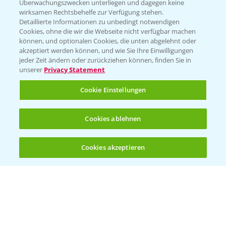
Überwachungszwecken unterliegen und dagegen keine
wirksamen Rechtsbehelfe zur Verfügung stehen.
Detaillierte Informationen zu unbedingt notwendigen
Cookies, ohne die wir die Webseite nicht verfügbar machen
können, und optionalen Cookies, die unten abgelehnt oder
akzeptiert werden können, und wie Sie Ihre Einwilligungen
jeder Zeit ändern oder zurückziehen können, finden Sie in
Folgen Sie uns
unserer
Privacy Statement
Cookie Einstellungen
Cookies ablehnen
Cookies akzeptieren
Öffnen
Bis zu 4 Produkte vergleichen:
(noch 4)
Allgemeine Nutzungsbedingungen
Datenschutzerklärung
Impressum
Gebrauchshinweise
© Bayer CropScience Deutschland GmbH