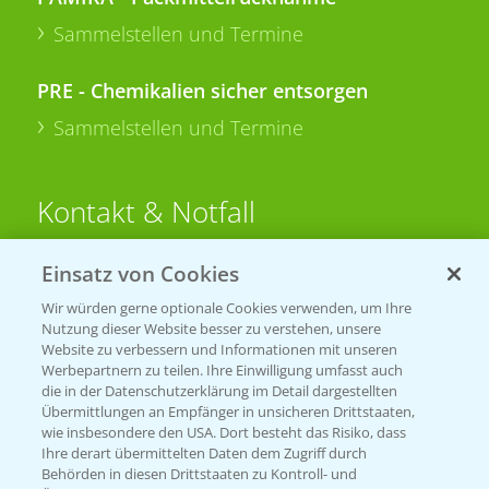
Sammelstellen und Termine
PRE - Chemikalien sicher entsorgen
Sammelstellen und Termine
Kontakt & Notfall
Einsatz von Cookies
Beratung auf WhatsApp
T.
+49 (0)174 346 564 1
Wir würden gerne optionale Cookies verwenden, um Ihre
Nutzung dieser Website besser zu verstehen, unsere
Website zu verbessern und Informationen mit unseren
KONTAKT
Werbepartnern zu teilen. Ihre Einwilligung umfasst auch
die in der Datenschutzerklärung im Detail dargestellten
Übermittlungen an Empfänger in unsicheren Drittstaaten,
Hilfe in Notfällen
wie insbesondere den USA. Dort besteht das Risiko, dass
Ihre derart übermittelten Daten dem Zugriff durch
T.
+49 (0)214/30-20220
Behörden in diesen Drittstaaten zu Kontroll- und