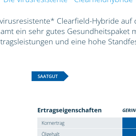
 virusresistente* Clearfield-Hybride au
esamt ein sehr gutes Gesundheitspaket m
rtragsleistungen und eine hohe Standfest
SAATGUT
Ertragseigenschaften
GERIN
Kornertrag
Ölgehalt