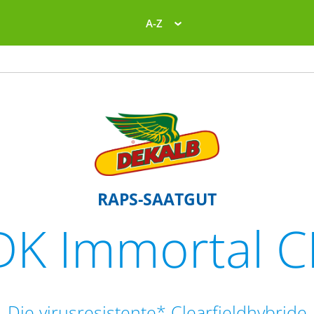
A-Z
RAPS-SAATGUT
DK Immortal C
Die virusresistente* Clearfieldhybride