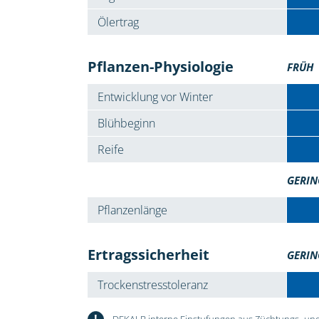
Ölertrag
Pflanzen-Physiologie
FRÜH
Entwicklung vor Winter
Blühbeginn
Reife
GERIN
Pflanzenlänge
Ertragssicherheit
GERIN
Trockenstresstoleranz
!
DEKALB interne Einstufungen aus Züchtungs- und