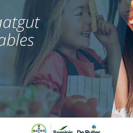
atgut
ables