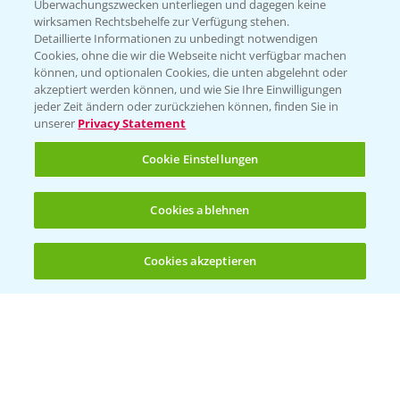
Überwachungszwecken unterliegen und dagegen keine
wirksamen Rechtsbehelfe zur Verfügung stehen.
Detaillierte Informationen zu unbedingt notwendigen
Cookies, ohne die wir die Webseite nicht verfügbar machen
können, und optionalen Cookies, die unten abgelehnt oder
akzeptiert werden können, und wie Sie Ihre Einwilligungen
jeder Zeit ändern oder zurückziehen können, finden Sie in
Folgen Sie uns
unserer
Privacy Statement
Cookie Einstellungen
Cookies ablehnen
Cookies akzeptieren
Öffnen
Bis zu 4 Produkte vergleichen:
(noch 4)
Allgemeine Nutzungsbedingungen
Datenschutzerklärung
Impressum
Gebrauchshinweise
© Bayer CropScience Deutschland GmbH