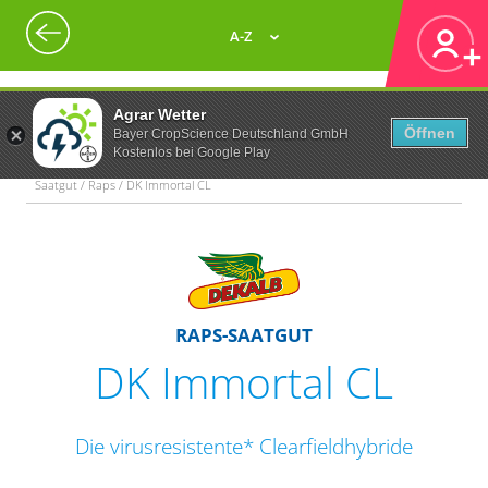
A-Z
Agrar Wetter
Öffnen
Bayer CropScience Deutschland GmbH
Kostenlos bei Google Play
Saatgut / Raps / DK Immortal CL
RAPS-SAATGUT
DK Immortal CL
Die virusresistente* Clearfieldhybride