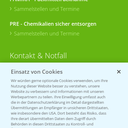
Sammelstellen und Termine
PRE - Chemikalien sicher entsorgen
Sammelstellen und Termine
Kontakt & Notfall
Einsatz von Cookies
Beratung auf WhatsApp
T.
+49 (0)174 346 564 1
Wir würden gerne optionale Cookies verwenden, um Ihre
Nutzung dieser Website besser zu verstehen, unsere
Website zu verbessern und Informationen mit unseren
KONTAKT
Werbepartnern zu teilen. Ihre Einwilligung umfasst auch
die in der Datenschutzerklärung im Detail dargestellten
Übermittlungen an Empfänger in unsicheren Drittstaaten,
Hilfe in Notfällen
wie insbesondere den USA. Dort besteht das Risiko, dass
Ihre derart übermittelten Daten dem Zugriff durch
T.
+49 (0)214/30-20220
Behörden in diesen Drittstaaten zu Kontroll- und