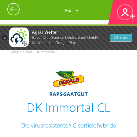
A-Z
Agrar Wetter
Öffnen
Bayer CropScience Deutschland GmbH
Kostenlos bei Google Play
Saatgut / Raps / DK Immortal CL
RAPS-SAATGUT
DK Immortal CL
Die virusresistente* Clearfieldhybride