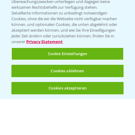
Überwachungszwecken unterliegen und dagegen keine
wirksamen Rechtsbehelfe zur Verfügung stehen.
Detaillierte Informationen zu unbedingt notwendigen
Cookies, ohne die wir die Webseite nicht verfügbar machen
können, und optionalen Cookies, die unten abgelehnt oder
akzeptiert werden können, und wie Sie Ihre Einwilligungen
jeder Zeit ändern oder zurückziehen können, finden Sie in
Folgen Sie uns
unserer
Privacy Statement
Cookie Einstellungen
Cookies ablehnen
Cookies akzeptieren
Öffnen
Bis zu 4 Produkte vergleichen:
(noch 4)
Allgemeine Nutzungsbedingungen
Datenschutzerklärung
Impressum
Gebrauchshinweise
© Bayer CropScience Deutschland GmbH