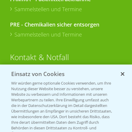
Sammelstellen und Termine
PRE - Chemikalien sicher entsorgen
Sammelstellen und Termine
Kontakt & Notfall
Einsatz von Cookies
Beratung auf WhatsApp
T.
+49 (0)174 346 564 1
Wir würden gerne optionale Cookies verwenden, um Ihre
Nutzung dieser Website besser zu verstehen, unsere
Website zu verbessern und Informationen mit unseren
KONTAKT
Werbepartnern zu teilen. Ihre Einwilligung umfasst auch
die in der Datenschutzerklärung im Detail dargestellten
Übermittlungen an Empfänger in unsicheren Drittstaaten,
Hilfe in Notfällen
wie insbesondere den USA. Dort besteht das Risiko, dass
Ihre derart übermittelten Daten dem Zugriff durch
T.
+49 (0)214/30-20220
Behörden in diesen Drittstaaten zu Kontroll- und