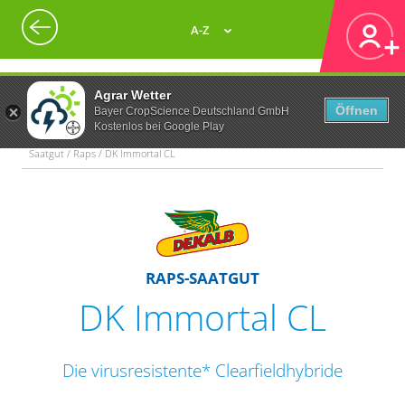
A-Z
Agrar Wetter
Öffnen
Bayer CropScience Deutschland GmbH
Kostenlos bei Google Play
Saatgut / Raps / DK Immortal CL
RAPS-SAATGUT
DK Immortal CL
Die virusresistente* Clearfieldhybride