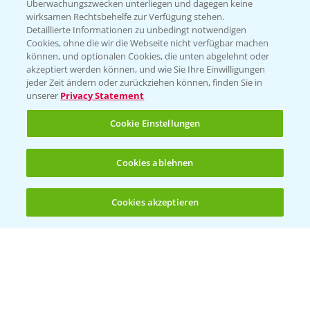
Überwachungszwecken unterliegen und dagegen keine
wirksamen Rechtsbehelfe zur Verfügung stehen.
Detaillierte Informationen zu unbedingt notwendigen
Cookies, ohne die wir die Webseite nicht verfügbar machen
können, und optionalen Cookies, die unten abgelehnt oder
akzeptiert werden können, und wie Sie Ihre Einwilligungen
jeder Zeit ändern oder zurückziehen können, finden Sie in
Folgen Sie uns
unserer
Privacy Statement
Cookie Einstellungen
Cookies ablehnen
Cookies akzeptieren
Öffnen
Bis zu 4 Produkte vergleichen:
(noch 4)
Allgemeine Nutzungsbedingungen
Datenschutzerklärung
Impressum
Gebrauchshinweise
© Bayer CropScience Deutschland GmbH