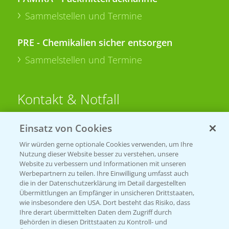
Sammelstellen und Termine
PRE - Chemikalien sicher entsorgen
Sammelstellen und Termine
Kontakt & Notfall
Einsatz von Cookies
Beratung auf WhatsApp
T.
+49 (0)174 346 564 1
Wir würden gerne optionale Cookies verwenden, um Ihre
Nutzung dieser Website besser zu verstehen, unsere
Website zu verbessern und Informationen mit unseren
KONTAKT
Werbepartnern zu teilen. Ihre Einwilligung umfasst auch
die in der Datenschutzerklärung im Detail dargestellten
Übermittlungen an Empfänger in unsicheren Drittstaaten,
Hilfe in Notfällen
wie insbesondere den USA. Dort besteht das Risiko, dass
Ihre derart übermittelten Daten dem Zugriff durch
T.
+49 (0)214/30-20220
Behörden in diesen Drittstaaten zu Kontroll- und