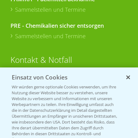
Sammelstellen und Termine
PRE - Chemikalien sicher entsorgen
Sammelstellen und Termine
Kontakt & Notfall
Einsatz von Cookies
Beratung auf WhatsApp
T.
+49 (0)174 346 564 1
Wir würden gerne optionale Cookies verwenden, um Ihre
Nutzung dieser Website besser zu verstehen, unsere
Website zu verbessern und Informationen mit unseren
KONTAKT
Werbepartnern zu teilen. Ihre Einwilligung umfasst auch
die in der Datenschutzerklärung im Detail dargestellten
Übermittlungen an Empfänger in unsicheren Drittstaaten,
Hilfe in Notfällen
wie insbesondere den USA. Dort besteht das Risiko, dass
Ihre derart übermittelten Daten dem Zugriff durch
T.
+49 (0)214/30-20220
Behörden in diesen Drittstaaten zu Kontroll- und