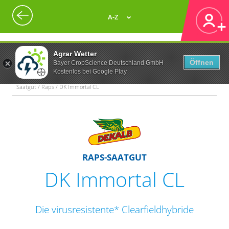
A-Z
Agrar Wetter
Öffnen
Bayer CropScience Deutschland GmbH
Kostenlos bei Google Play
Saatgut / Raps / DK Immortal CL
RAPS-SAATGUT
DK Immortal CL
Die virusresistente* Clearfieldhybride