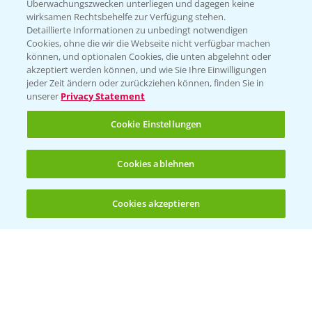
Überwachungszwecken unterliegen und dagegen keine
wirksamen Rechtsbehelfe zur Verfügung stehen.
Detaillierte Informationen zu unbedingt notwendigen
Cookies, ohne die wir die Webseite nicht verfügbar machen
können, und optionalen Cookies, die unten abgelehnt oder
akzeptiert werden können, und wie Sie Ihre Einwilligungen
jeder Zeit ändern oder zurückziehen können, finden Sie in
Folgen Sie uns
unserer
Privacy Statement
Cookie Einstellungen
Cookies ablehnen
Cookies akzeptieren
Öffnen
Bis zu 4 Produkte vergleichen:
(noch 4)
Allgemeine Nutzungsbedingungen
Datenschutzerklärung
Impressum
Gebrauchshinweise
© Bayer CropScience Deutschland GmbH