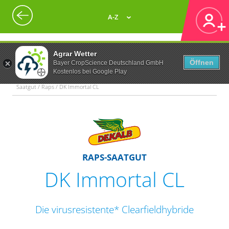
A-Z
Agrar Wetter
Öffnen
Bayer CropScience Deutschland GmbH
Kostenlos bei Google Play
Saatgut / Raps / DK Immortal CL
RAPS-SAATGUT
DK Immortal CL
Die virusresistente* Clearfieldhybride