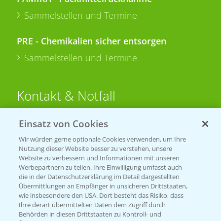
Sammelstellen und Termine
PRE - Chemikalien sicher entsorgen
Sammelstellen und Termine
Kontakt & Notfall
Einsatz von Cookies
Beratung auf WhatsApp
T.
+49 (0)174 346 564 1
Wir würden gerne optionale Cookies verwenden, um Ihre
Nutzung dieser Website besser zu verstehen, unsere
Website zu verbessern und Informationen mit unseren
KONTAKT
Werbepartnern zu teilen. Ihre Einwilligung umfasst auch
die in der Datenschutzerklärung im Detail dargestellten
Übermittlungen an Empfänger in unsicheren Drittstaaten,
Hilfe in Notfällen
wie insbesondere den USA. Dort besteht das Risiko, dass
Ihre derart übermittelten Daten dem Zugriff durch
T.
+49 (0)214/30-20220
Behörden in diesen Drittstaaten zu Kontroll- und