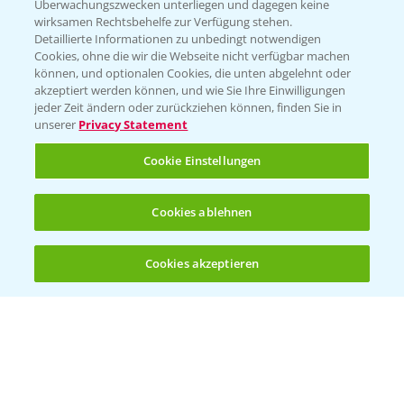
Überwachungszwecken unterliegen und dagegen keine
wirksamen Rechtsbehelfe zur Verfügung stehen.
Detaillierte Informationen zu unbedingt notwendigen
Cookies, ohne die wir die Webseite nicht verfügbar machen
können, und optionalen Cookies, die unten abgelehnt oder
akzeptiert werden können, und wie Sie Ihre Einwilligungen
jeder Zeit ändern oder zurückziehen können, finden Sie in
Folgen Sie uns
unserer
Privacy Statement
Cookie Einstellungen
Cookies ablehnen
Cookies akzeptieren
Öffnen
Bis zu 4 Produkte vergleichen:
(noch 4)
Allgemeine Nutzungsbedingungen
Datenschutzerklärung
Impressum
Gebrauchshinweise
© Bayer CropScience Deutschland GmbH