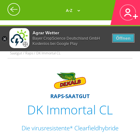
A-Z
Agrar Wetter
Öffnen
Bayer CropScience Deutschland GmbH
Kostenlos bei Google Play
Saatgut / Raps / DK Immortal CL
RAPS-SAATGUT
DK Immortal CL
Die virusresistente* Clearfieldhybride