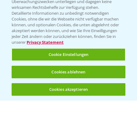
Überwachungszwecken unterliegen und dagegen keine
wirksamen Rechtsbehelfe zur Verfügung stehen.
Detaillierte Informationen zu unbedingt notwendigen
Cookies, ohne die wir die Webseite nicht verfügbar machen
können, und optionalen Cookies, die unten abgelehnt oder
akzeptiert werden können, und wie Sie Ihre Einwilligungen
jeder Zeit ändern oder zurückziehen können, finden Sie in
Folgen Sie uns
unserer
Privacy Statement
Cookie Einstellungen
Cookies ablehnen
Cookies akzeptieren
Öffnen
Bis zu 4 Produkte vergleichen:
(noch 4)
Allgemeine Nutzungsbedingungen
Datenschutzerklärung
Impressum
Gebrauchshinweise
© Bayer CropScience Deutschland GmbH