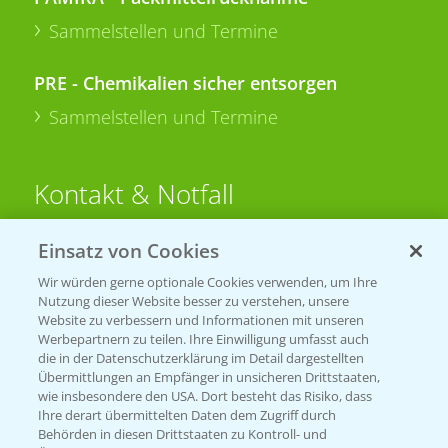
Sammelstellen und Termine
PRE - Chemikalien sicher entsorgen
Sammelstellen und Termine
Kontakt & Notfall
Einsatz von Cookies
Beratung auf WhatsApp
T.
+49 (0)174 346 564 1
Wir würden gerne optionale Cookies verwenden, um Ihre
Nutzung dieser Website besser zu verstehen, unsere
Website zu verbessern und Informationen mit unseren
KONTAKT
Werbepartnern zu teilen. Ihre Einwilligung umfasst auch
die in der Datenschutzerklärung im Detail dargestellten
Übermittlungen an Empfänger in unsicheren Drittstaaten,
Hilfe in Notfällen
wie insbesondere den USA. Dort besteht das Risiko, dass
Ihre derart übermittelten Daten dem Zugriff durch
T.
+49 (0)214/30-20220
Behörden in diesen Drittstaaten zu Kontroll- und