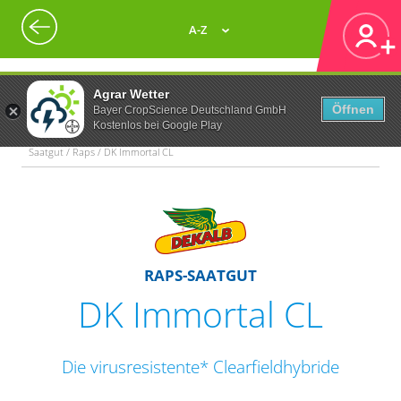
A-Z
Agrar Wetter
Öffnen
Bayer CropScience Deutschland GmbH
Kostenlos bei Google Play
Saatgut / Raps / DK Immortal CL
RAPS-SAATGUT
DK Immortal CL
Die virusresistente* Clearfieldhybride