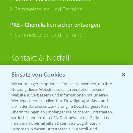
Sammelstellen und Termine
PRE - Chemikalien sicher entsorgen
Sammelstellen und Termine
Kontakt & Notfall
Einsatz von Cookies
Beratung auf WhatsApp
T.
+49 (0)174 346 564 1
Wir würden gerne optionale Cookies verwenden, um Ihre
Nutzung dieser Website besser zu verstehen, unsere
Website zu verbessern und Informationen mit unseren
KONTAKT
Werbepartnern zu teilen. Ihre Einwilligung umfasst auch
die in der Datenschutzerklärung im Detail dargestellten
Übermittlungen an Empfänger in unsicheren Drittstaaten,
Hilfe in Notfällen
wie insbesondere den USA. Dort besteht das Risiko, dass
Ihre derart übermittelten Daten dem Zugriff durch
T.
+49 (0)214/30-20220
Behörden in diesen Drittstaaten zu Kontroll- und