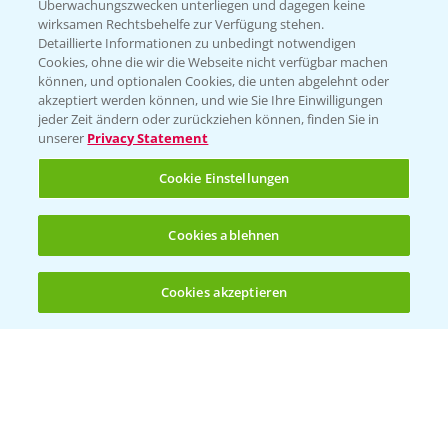
Überwachungszwecken unterliegen und dagegen keine
wirksamen Rechtsbehelfe zur Verfügung stehen.
Detaillierte Informationen zu unbedingt notwendigen
Cookies, ohne die wir die Webseite nicht verfügbar machen
können, und optionalen Cookies, die unten abgelehnt oder
akzeptiert werden können, und wie Sie Ihre Einwilligungen
jeder Zeit ändern oder zurückziehen können, finden Sie in
Folgen Sie uns
unserer
Privacy Statement
Cookie Einstellungen
Cookies ablehnen
Cookies akzeptieren
Öffnen
Bis zu 4 Produkte vergleichen:
(noch 4)
Allgemeine Nutzungsbedingungen
Datenschutzerklärung
Impressum
Gebrauchshinweise
© Bayer CropScience Deutschland GmbH