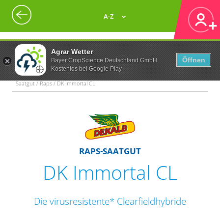
A-Z
Agrar Wetter
Öffnen
Bayer CropScience Deutschland GmbH
Kostenlos bei Google Play
Saatgut / Raps / DK Immortal CL
RAPS-SAATGUT
DK Immortal CL
Die virusresistente* Clearfieldhybride