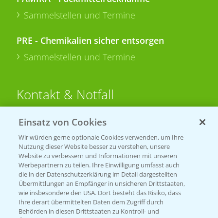
Sammelstellen und Termine
PRE - Chemikalien sicher entsorgen
Sammelstellen und Termine
Kontakt & Notfall
Einsatz von Cookies
Beratung auf WhatsApp
T.
+49 (0)174 346 564 1
Wir würden gerne optionale Cookies verwenden, um Ihre
Nutzung dieser Website besser zu verstehen, unsere
Website zu verbessern und Informationen mit unseren
KONTAKT
Werbepartnern zu teilen. Ihre Einwilligung umfasst auch
die in der Datenschutzerklärung im Detail dargestellten
Übermittlungen an Empfänger in unsicheren Drittstaaten,
Hilfe in Notfällen
wie insbesondere den USA. Dort besteht das Risiko, dass
Ihre derart übermittelten Daten dem Zugriff durch
T.
+49 (0)214/30-20220
Behörden in diesen Drittstaaten zu Kontroll- und