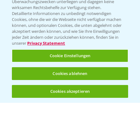
Überwachungszwecken unterliegen und dagegen keine
wirksamen Rechtsbehelfe zur Verfügung stehen.
Detaillierte Informationen zu unbedingt notwendigen
Cookies, ohne die wir die Webseite nicht verfügbar machen
können, und optionalen Cookies, die unten abgelehnt oder
akzeptiert werden können, und wie Sie Ihre Einwilligungen
jeder Zeit ändern oder zurückziehen können, finden Sie in
Folgen Sie uns
unserer
Privacy Statement
Cookie Einstellungen
Cookies ablehnen
Cookies akzeptieren
Öffnen
Bis zu 4 Produkte vergleichen:
(noch 4)
Allgemeine Nutzungsbedingungen
Datenschutzerklärung
Impressum
Gebrauchshinweise
© Bayer CropScience Deutschland GmbH