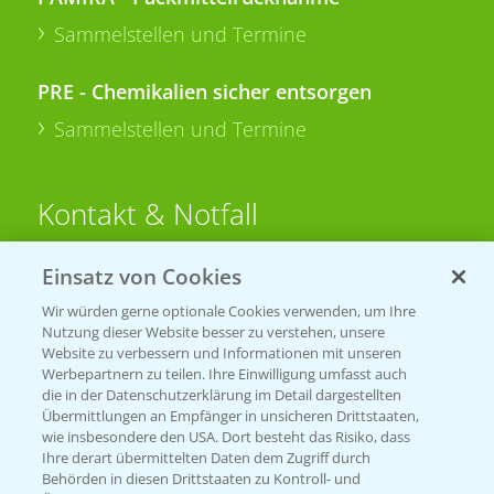
Sammelstellen und Termine
PRE - Chemikalien sicher entsorgen
Sammelstellen und Termine
Kontakt & Notfall
Einsatz von Cookies
Beratung auf WhatsApp
T.
+49 (0)174 346 564 1
Wir würden gerne optionale Cookies verwenden, um Ihre
Nutzung dieser Website besser zu verstehen, unsere
Website zu verbessern und Informationen mit unseren
KONTAKT
Werbepartnern zu teilen. Ihre Einwilligung umfasst auch
die in der Datenschutzerklärung im Detail dargestellten
Übermittlungen an Empfänger in unsicheren Drittstaaten,
Hilfe in Notfällen
wie insbesondere den USA. Dort besteht das Risiko, dass
Ihre derart übermittelten Daten dem Zugriff durch
T.
+49 (0)214/30-20220
Behörden in diesen Drittstaaten zu Kontroll- und