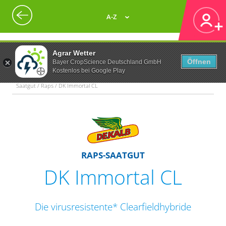
A-Z
Agrar Wetter
Öffnen
Bayer CropScience Deutschland GmbH
Kostenlos bei Google Play
Saatgut / Raps / DK Immortal CL
RAPS-SAATGUT
DK Immortal CL
Die virusresistente* Clearfieldhybride