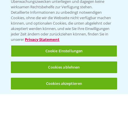
Überwachungszwecken unterliegen und dagegen keine
wirksamen Rechtsbehelfe zur Verfügung stehen.
Detaillierte Informationen zu unbedingt notwendigen
Cookies, ohne die wir die Webseite nicht verfügbar machen
können, und optionalen Cookies, die unten abgelehnt oder
akzeptiert werden können, und wie Sie Ihre Einwilligungen
jeder Zeit ändern oder zurückziehen können, finden Sie in
Folgen Sie uns
unserer
Privacy Statement
Cookie Einstellungen
Cookies ablehnen
Cookies akzeptieren
Öffnen
Bis zu 4 Produkte vergleichen:
(noch 4)
Allgemeine Nutzungsbedingungen
Datenschutzerklärung
Impressum
Gebrauchshinweise
© Bayer CropScience Deutschland GmbH