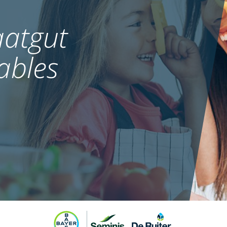
atgut
ables