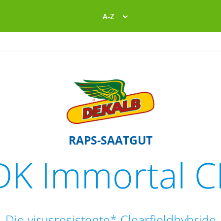
A-Z
RAPS-SAATGUT
DK Immortal C
Die virusresistente* Clearfieldhybride