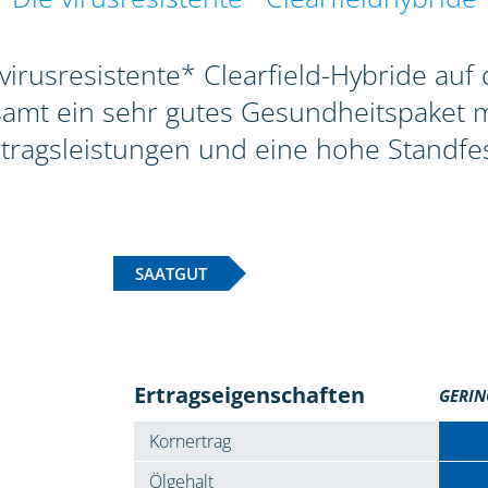
 virusresistente* Clearfield-Hybride au
esamt ein sehr gutes Gesundheitspaket m
rtragsleistungen und eine hohe Standfest
SAATGUT
Ertragseigenschaften
GERIN
Kornertrag
Ölgehalt