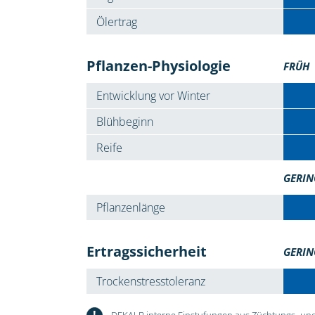
Ölertrag
Pflanzen-Physiologie
FRÜH
Entwicklung vor Winter
Blühbeginn
Reife
GERIN
Pflanzenlänge
Ertragssicherheit
GERIN
Trockenstresstoleranz
!
DEKALB interne Einstufungen aus Züchtungs- und