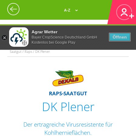
A-Z
Agrar Wetter
Öffnen
Bayer CropScience Deutschland GmbH
Kostenlos bei Google Play
Saatgut / Raps / DK Plener
RAPS-SAATGUT
DK Plener
Der ertragreiche Virusresistente für
Kohlhernieflächen.