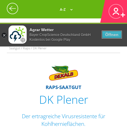
A-Z
Agrar Wetter
Öffnen
Bayer CropScience Deutschland GmbH
Kostenlos bei Google Play
Saatgut / Raps / DK Plener
RAPS-SAATGUT
DK Plener
Der ertragreiche Virusresistente für
Kohlhernieflächen.