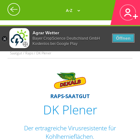
A-Z
Agrar Wetter
Öffnen
Bayer CropScience Deutschland GmbH
Kostenlos bei Google Play
Saatgut / Raps / DK Plener
RAPS-SAATGUT
DK Plener
Der ertragreiche Virusresistente für
Kohlhernieflächen.