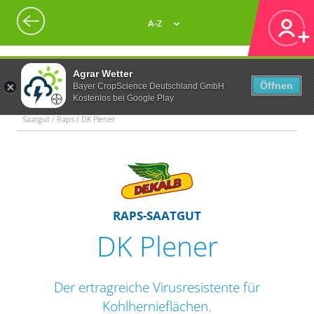
A-Z
Agrar Wetter
Öffnen
Bayer CropScience Deutschland GmbH
Kostenlos bei Google Play
Saatgut / Raps / DK Plener
RAPS-SAATGUT
DK Plener
Der ertragreiche Virusresistente für
Kohlhernieflächen.