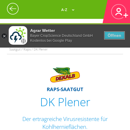
A-Z
Agrar Wetter
Öffnen
Bayer CropScience Deutschland GmbH
Kostenlos bei Google Play
Saatgut / Raps / DK Plener
RAPS-SAATGUT
DK Plener
Der ertragreiche Virusresistente für
Kohlhernieflächen.