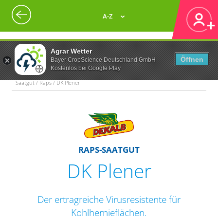
A-Z
Agrar Wetter
Öffnen
Bayer CropScience Deutschland GmbH
Kostenlos bei Google Play
Saatgut / Raps / DK Plener
RAPS-SAATGUT
DK Plener
Der ertragreiche Virusresistente für
Kohlhernieflächen.