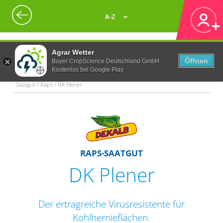
A-Z
Agrar Wetter
Öffnen
Bayer CropScience Deutschland GmbH
Kostenlos bei Google Play
Saatgut / Raps / DK Plener
RAPS-SAATGUT
DK Plener
Der ertragreiche Virusresistente für
Kohlhernieflächen.