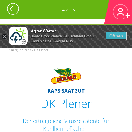
A-Z
Agrar Wetter
Öffnen
Bayer CropScience Deutschland GmbH
Kostenlos bei Google Play
Saatgut / Raps / DK Plener
RAPS-SAATGUT
DK Plener
Der ertragreiche Virusresistente für
Kohlhernieflächen.