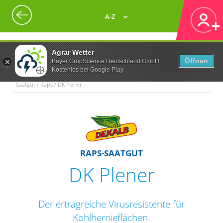
A-Z
Agrar Wetter
Öffnen
Bayer CropScience Deutschland GmbH
Kostenlos bei Google Play
Saatgut / Raps / DK Plener
RAPS-SAATGUT
DK Plener
Der ertragreiche Virusresistente für
Kohlhernieflächen.