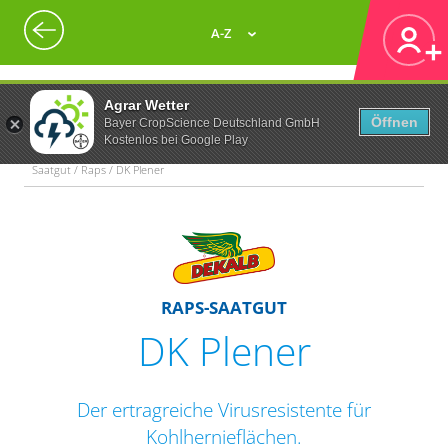
A-Z
Agrar Wetter
Öffnen
Bayer CropScience Deutschland GmbH
Kostenlos bei Google Play
Saatgut / Raps / DK Plener
RAPS-SAATGUT
DK Plener
Der ertragreiche Virusresistente für
Kohlhernieflächen.