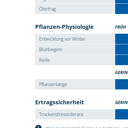
Ölertrag
Pflanzen-Physiologie
FRÜH
Entwicklung vor Winter
Blühbeginn
Reife
GERIN
Pflanzenlänge
Ertragssicherheit
GERIN
Trockenstresstoleranz
!
DEKALB interne Einstufungen aus Züchtungs- und