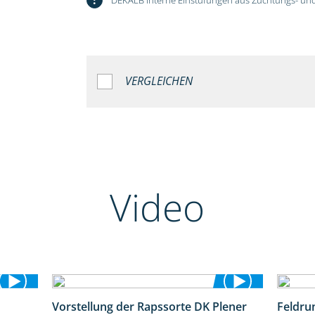
VERGLEICHEN
Video
Vorstellung der Rapssorte DK Plener
Feldru
1:55
1:18