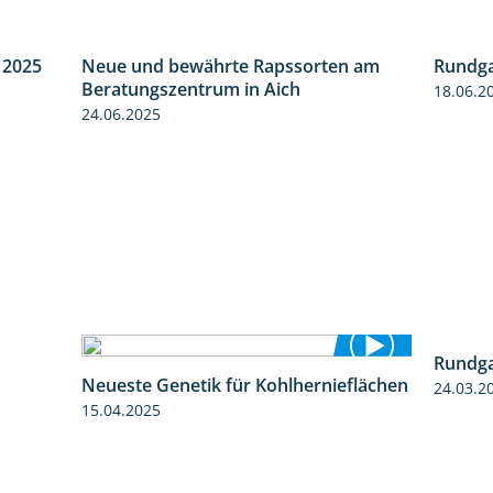
 2025
Rundga
4:08
Neue und bewährte Rapssorten am
18.06.2
9:06
Beratungszentrum in Aich
24.06.2025
3:18
Neueste Genetik für Kohlhernieflächen
Rundga
1:35
15.04.2025
24.03.2