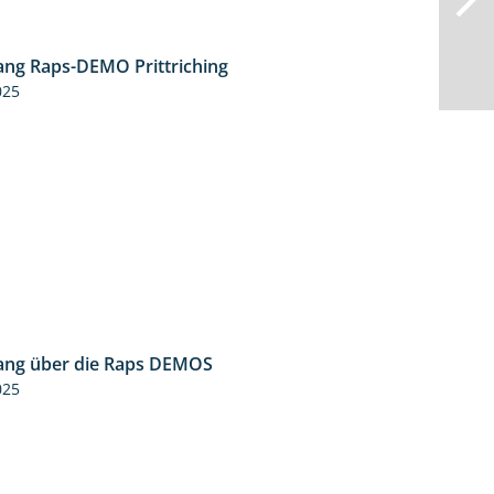
ng Raps-DEMO Prittriching
5:34
025
ng über die Raps DEMOS
3:45
025