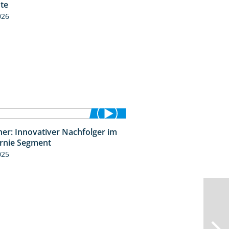
üte
026
ner: Innovativer Nachfolger im
1:34
rnie Segment
025