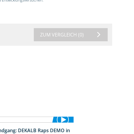
ZUM VERGLEICH
(0)
ndgang: DEKALB Raps DEMO in
2:37