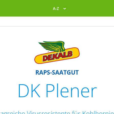
A-Z
RAPS-SAATGUT
DK Plener
ragreiche Virusresistente für Kohlhernie