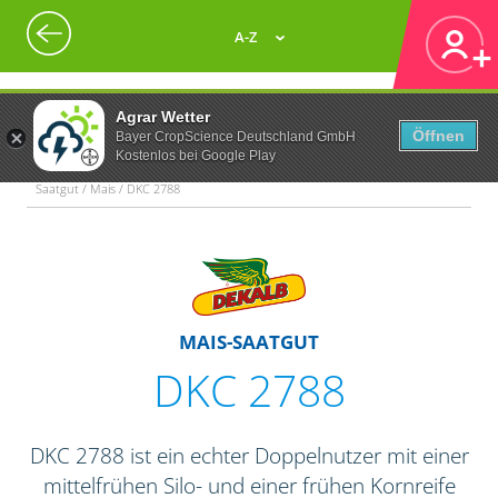
A-Z
Agrar Wetter
Öffnen
Bayer CropScience Deutschland GmbH
Kostenlos bei Google Play
Saatgut / Mais / DKC 2788
MAIS-SAATGUT
DKC 2788
DKC 2788 ist ein echter Doppelnutzer mit einer
mittelfrühen Silo- und einer frühen Kornreife