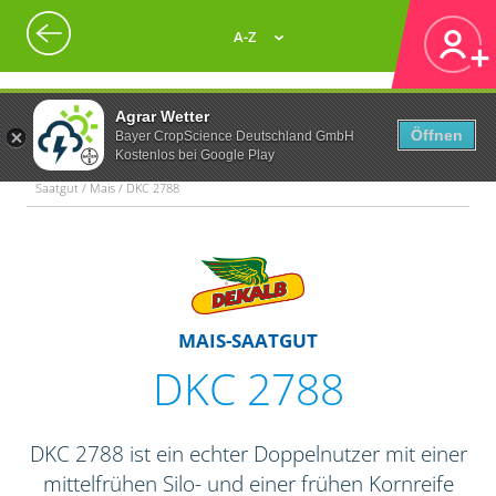
A-Z
Agrar Wetter
Öffnen
Bayer CropScience Deutschland GmbH
Kostenlos bei Google Play
Saatgut / Mais / DKC 2788
MAIS-SAATGUT
DKC 2788
DKC 2788 ist ein echter Doppelnutzer mit einer
mittelfrühen Silo- und einer frühen Kornreife