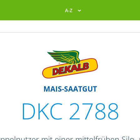
A-Z
MAIS-SAATGUT
DKC 2788
ppelnutzer mit einer mittelfrühen Silo-