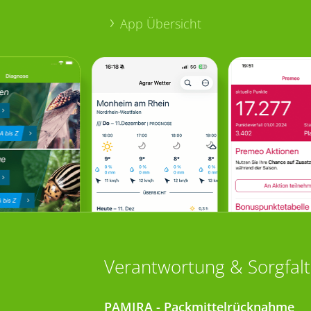
App Übersicht
Verantwortung & Sorgfalt
PAMIRA - Packmittelrücknahme