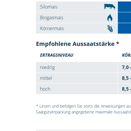
Silomais
Biogasmais
Körnermais
Empfohlene Aussaatstärke *
ERTRAGSNIVEAU
KÖR
niedrig
7,0 
mittel
8,5 
hoch
8,5 
* Lesen und befolgen Sie stets die Anweisungen auf 
Saatgutverpackung angegebene maximale Aussaatst