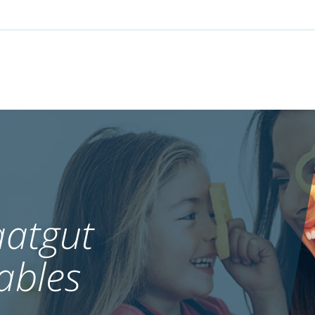
atgut
ables