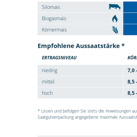
Silomais
Biogasmais
Körnermais
Empfohlene Aussaatstärke *
ERTRAGSNIVEAU
KÖR
niedrig
7,0 
mittel
8,5 
hoch
8,5 
* Lesen und befolgen Sie stets die Anweisungen auf 
Saatgutverpackung angegebene maximale Aussaatst