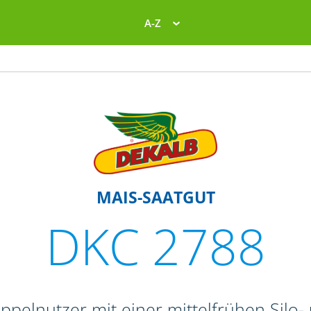
A-Z
MAIS-SAATGUT
DKC 2788
ppelnutzer mit einer mittelfrühen Silo-