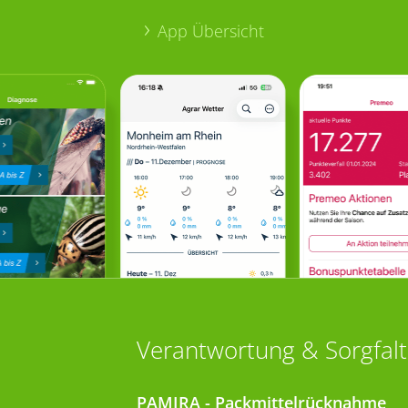
App Übersicht
Verantwortung & Sorgfalt
PAMIRA - Packmittelrücknahme