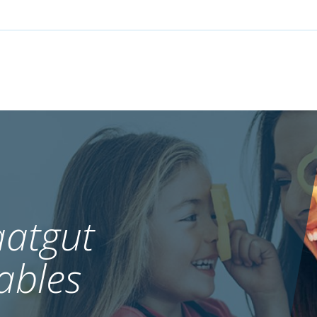
atgut
ables