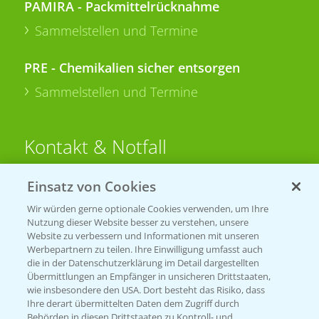
PAMIRA - Packmittelrücknahme
Sammelstellen und Termine
PRE - Chemikalien sicher entsorgen
Sammelstellen und Termine
Kontakt & Notfall
Einsatz von Cookies
Beratung auf WhatsApp
T.
+49 (0)174 346 564 1
Wir würden gerne optionale Cookies verwenden, um Ihre
Nutzung dieser Website besser zu verstehen, unsere
Website zu verbessern und Informationen mit unseren
KONTAKT
Werbepartnern zu teilen. Ihre Einwilligung umfasst auch
die in der Datenschutzerklärung im Detail dargestellten
Übermittlungen an Empfänger in unsicheren Drittstaaten,
Hilfe in Notfällen
wie insbesondere den USA. Dort besteht das Risiko, dass
Ihre derart übermittelten Daten dem Zugriff durch
T.
+49 (0)214/30-20220
Behörden in diesen Drittstaaten zu Kontroll- und