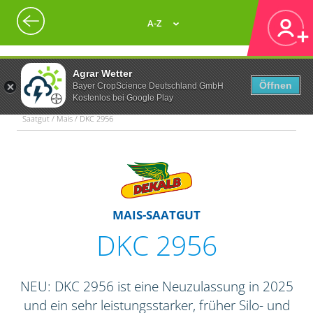
A-Z
Agrar Wetter
Öffnen
Bayer CropScience Deutschland GmbH
Kostenlos bei Google Play
Saatgut / Mais / DKC 2956
MAIS-SAATGUT
DKC 2956
NEU: DKC 2956 ist eine Neuzulassung in 2025
und ein sehr leistungsstarker, früher Silo- und