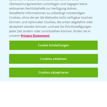
Überwachungszwecken unterliegen und dagegen keine
wirksamen Rechtsbehelfe zur Verfügung stehen.
Detaillierte Informationen zu unbedingt notwendigen
Cookies, ohne die wir die Webseite nicht verfügbar machen
können, und optionalen Cookies, die unten abgelehnt oder
akzeptiert werden können, und wie Sie Ihre Einwilligungen
jeder Zeit ändern oder zurückziehen können, finden Sie in
Folgen Sie uns
unserer
Privacy Statement
Cookie Einstellungen
Cookies ablehnen
Cookies akzeptieren
Öffnen
Bis zu 4 Produkte vergleichen:
(noch 4)
Allgemeine Nutzungsbedingungen
Datenschutzerklärung
Impressum
Gebrauchshinweise
© Bayer CropScience Deutschland GmbH