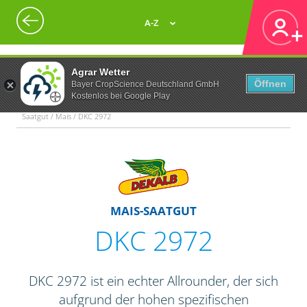
A-Z
Agrar Wetter
Öffnen
Bayer CropScience Deutschland GmbH
Kostenlos bei Google Play
Saatgut / Mais / DKC 2972
MAIS-SAATGUT
DKC 2972
DKC 2972 ist ein echter Allrounder, der sich
aufgrund der hohen spezifischen