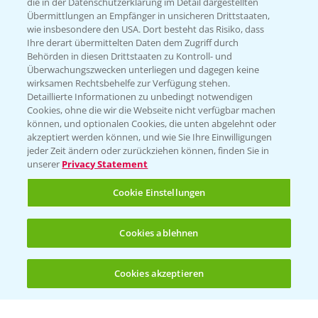
die in der Datenschutzerklärung im Detail dargestellten
Übermittlungen an Empfänger in unsicheren Drittstaaten,
Hilfe in Notfällen
wie insbesondere den USA. Dort besteht das Risiko, dass
Ihre derart übermittelten Daten dem Zugriff durch
T.
+49 (0)214/30-20220
Behörden in diesen Drittstaaten zu Kontroll- und
Überwachungszwecken unterliegen und dagegen keine
wirksamen Rechtsbehelfe zur Verfügung stehen.
Detaillierte Informationen zu unbedingt notwendigen
Cookies, ohne die wir die Webseite nicht verfügbar machen
können, und optionalen Cookies, die unten abgelehnt oder
akzeptiert werden können, und wie Sie Ihre Einwilligungen
jeder Zeit ändern oder zurückziehen können, finden Sie in
Folgen Sie uns
unserer
Privacy Statement
Cookie Einstellungen
Cookies ablehnen
Cookies akzeptieren
Allgemeine Nutzungsbedingungen
Datenschutzerklärung
Impressum
Gebrauchshinweise