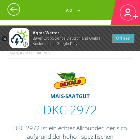
A-Z
Agrar Wetter
Öffnen
Bayer CropScience Deutschland GmbH
Kostenlos bei Google Play
Saatgut / Mais / DKC 2972
MAIS-SAATGUT
DKC 2972
DKC 2972 ist ein echter Allrounder, der sich
aufgrund der hohen spezifischen