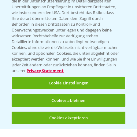
die in der Datenschutzerklärung im Detail dargestellten
Übermittlungen an Empfänger in unsicheren Drittstaaten,
Hilfe in Notfällen
wie insbesondere den USA. Dort besteht das Risiko, dass
Ihre derart übermittelten Daten dem Zugriff durch
T.
+49 (0)214/30-20220
Behörden in diesen Drittstaaten zu Kontroll- und
Überwachungszwecken unterliegen und dagegen keine
wirksamen Rechtsbehelfe zur Verfügung stehen.
Detaillierte Informationen zu unbedingt notwendigen
Cookies, ohne die wir die Webseite nicht verfügbar machen
können, und optionalen Cookies, die unten abgelehnt oder
akzeptiert werden können, und wie Sie Ihre Einwilligungen
jeder Zeit ändern oder zurückziehen können, finden Sie in
Folgen Sie uns
unserer
Privacy Statement
Cookie Einstellungen
Cookies ablehnen
Cookies akzeptieren
Allgemeine Nutzungsbedingungen
Datenschutzerklärung
Impressum
Gebrauchshinweise