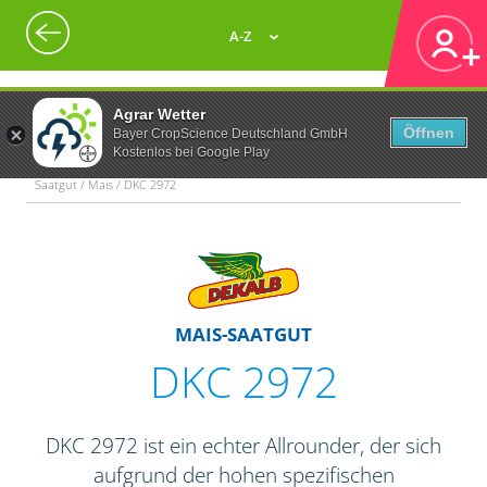
A-Z
Agrar Wetter
Öffnen
Bayer CropScience Deutschland GmbH
Kostenlos bei Google Play
Saatgut / Mais / DKC 2972
MAIS-SAATGUT
DKC 2972
DKC 2972 ist ein echter Allrounder, der sich
aufgrund der hohen spezifischen