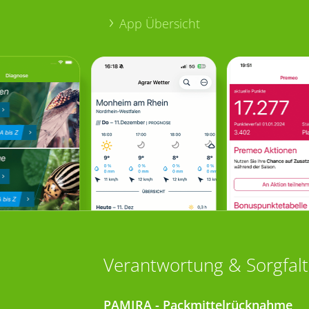
App Übersicht
Verantwortung & Sorgfalt
PAMIRA - Packmittelrücknahme