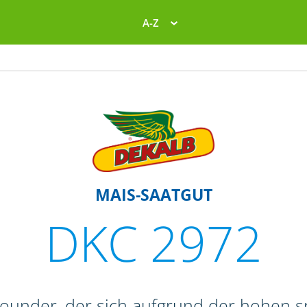
A-Z
MAIS-SAATGUT
DKC 2972
lrounder, der sich aufgrund der hohen 