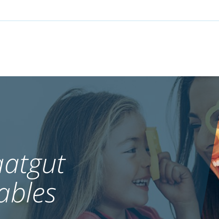
atgut
ables