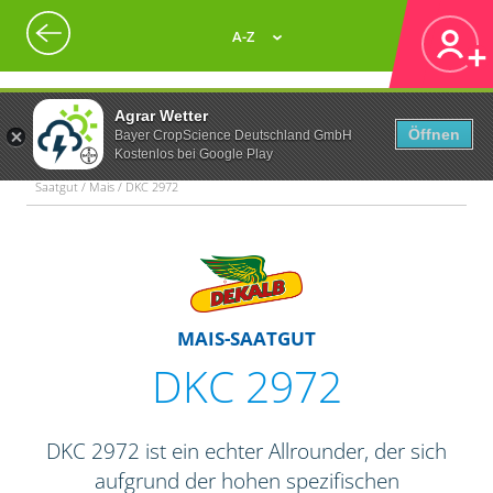
A-Z
Agrar Wetter
Öffnen
Bayer CropScience Deutschland GmbH
Kostenlos bei Google Play
Saatgut / Mais / DKC 2972
MAIS-SAATGUT
DKC 2972
DKC 2972 ist ein echter Allrounder, der sich
aufgrund der hohen spezifischen