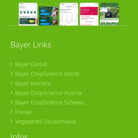
Bayer Links
Bayer Global
Bayer CropScience World
Bayer Karriere
Bayer CropScience Austria
Bayer CropScience Schweiz
Presse
Vegetables Deutschland
Infos