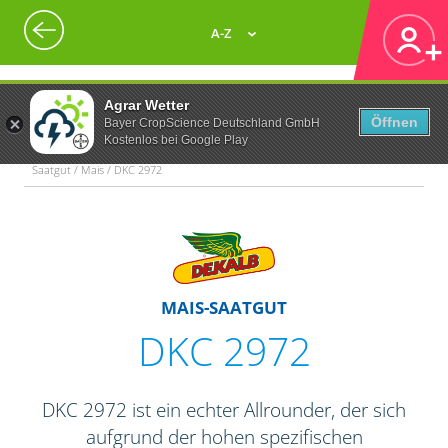
A-Z
Agrar Wetter
Öffnen
Bayer CropScience Deutschland GmbH
Kostenlos bei Google Play
Saatgut / Mais / DKC 2972
MAIS-SAATGUT
DKC 2972
DKC 2972 ist ein echter Allrounder, der sich
aufgrund der hohen spezifischen