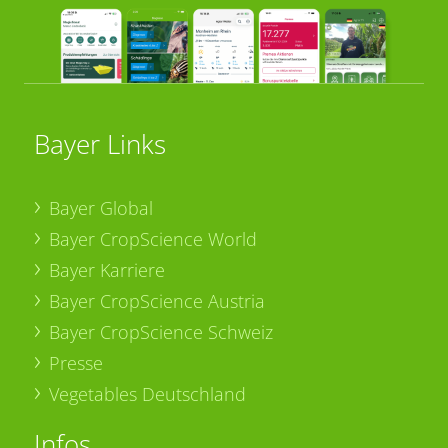
Bayer Links
Bayer Global
Bayer CropScience World
Bayer Karriere
Bayer CropScience Austria
Bayer CropScience Schweiz
Presse
Vegetables Deutschland
Infos