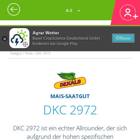
A-Z
Agrar Wetter
Öffnen
Bayer CropScience Deutschland GmbH
Kostenlos bei Google Play
Saatgut / Mais / DKC 2972
MAIS-SAATGUT
DKC 2972
DKC 2972 ist ein echter Allrounder, der sich
aufgrund der hohen spezifischen