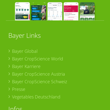
Bayer Links
Bayer Global
Bayer CropScience World
Bayer Karriere
Bayer CropScience Austria
Bayer CropScience Schweiz
Presse
Vegetables Deutschland
Infos