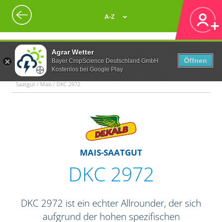
A-Z
Agrar Wetter
Öffnen
Bayer CropScience Deutschland GmbH
Kostenlos bei Google Play
Saatgut / Mais / DKC 2972
MAIS-SAATGUT
DKC 2972
DKC 2972 ist ein echter Allrounder, der sich
aufgrund der hohen spezifischen