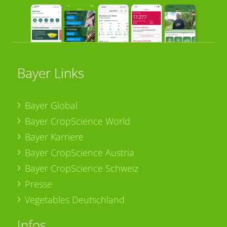
Bayer Links
Bayer Global
Bayer CropScience World
Bayer Karriere
Bayer CropScience Austria
Bayer CropScience Schweiz
Presse
Vegetables Deutschland
Infos