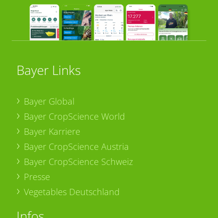
Bayer Links
Bayer Global
Bayer CropScience World
Bayer Karriere
Bayer CropScience Austria
Bayer CropScience Schweiz
Presse
Vegetables Deutschland
Infos