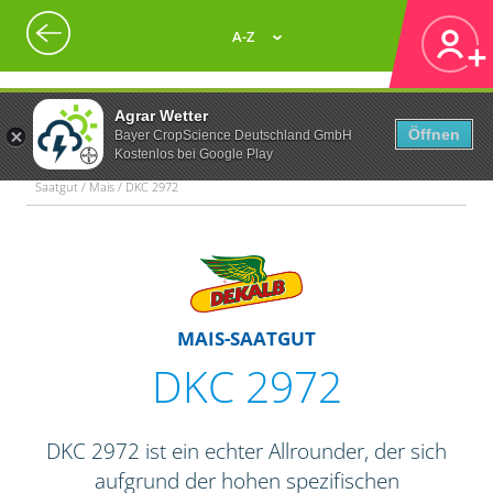
A-Z
Agrar Wetter
Öffnen
Bayer CropScience Deutschland GmbH
Kostenlos bei Google Play
Saatgut / Mais / DKC 2972
MAIS-SAATGUT
DKC 2972
DKC 2972 ist ein echter Allrounder, der sich
aufgrund der hohen spezifischen