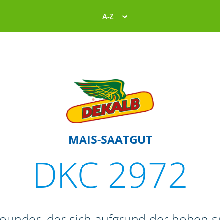
A-Z
MAIS-SAATGUT
DKC 2972
lrounder, der sich aufgrund der hohen 