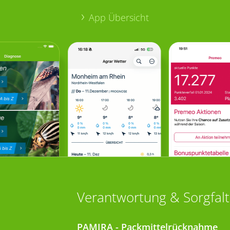
App Übersicht
Verantwortung & Sorgfalt
PAMIRA - Packmittelrücknahme