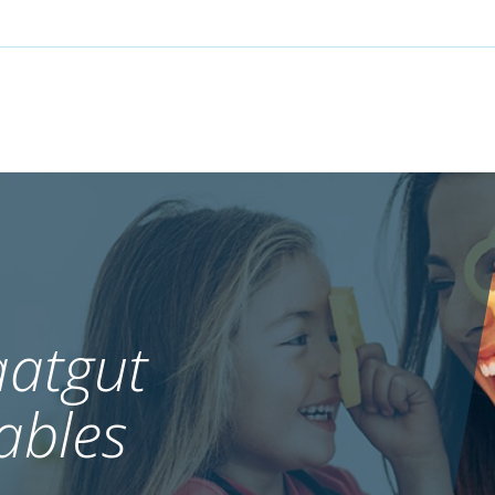
atgut
ables