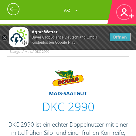
A-Z
Agrar Wetter
Öffnen
Bayer CropScience Deutschland GmbH
Kostenlos bei Google Play
Saatgut / Mais / DKC 2990
MAIS-SAATGUT
DKC 2990
DKC 2990 ist ein echter Doppelnutzer mit einer
mittelfrühen Silo- und einer frühen Kornreife,