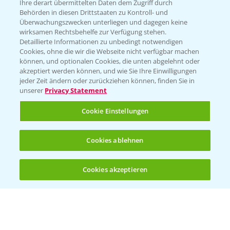
Züchterangaben
Ihre derart übermittelten Daten dem Zugriff durch
Behörden in diesen Drittstaaten zu Kontroll- und
Überwachungszwecken unterliegen und dagegen keine
wirksamen Rechtsbehelfe zur Verfügung stehen.
Detaillierte Informationen zu unbedingt notwendigen
Pflanzenphysiologie
Cookies, ohne die wir die Webseite nicht verfügbar machen
können, und optionalen Cookies, die unten abgelehnt oder
akzeptiert werden können, und wie Sie Ihre Einwilligungen
Ertragssicherheit
jeder Zeit ändern oder zurückziehen können, finden Sie in
unserer
Privacy Statement
Ertragsmerkmale Silomais
Cookie Einstellungen
Ertragsmerkmale Körnermais
Cookies ablehnen
Cookies akzeptieren
Öffnen
Bis zu 4 Produkte vergleichen:
(noch 4)