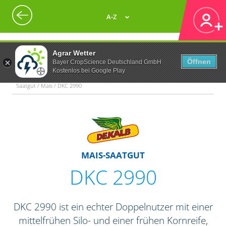
A-Z
Agrar Wetter
Öffnen
Bayer CropScience Deutschland GmbH
Kostenlos bei Google Play
Saatgut / Mais / DKC 2990
MAIS-SAATGUT
DKC 2990
DKC 2990 ist ein echter Doppelnutzer mit einer
mittelfrühen Silo- und einer frühen Kornreife,