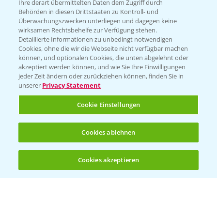
Züchterangaben
Ihre derart übermittelten Daten dem Zugriff durch
Behörden in diesen Drittstaaten zu Kontroll- und
Überwachungszwecken unterliegen und dagegen keine
wirksamen Rechtsbehelfe zur Verfügung stehen.
Detaillierte Informationen zu unbedingt notwendigen
Pflanzenphysiologie
Cookies, ohne die wir die Webseite nicht verfügbar machen
können, und optionalen Cookies, die unten abgelehnt oder
akzeptiert werden können, und wie Sie Ihre Einwilligungen
Ertragssicherheit
jeder Zeit ändern oder zurückziehen können, finden Sie in
unserer
Privacy Statement
Ertragsmerkmale Silomais
Cookie Einstellungen
Ertragsmerkmale Körnermais
Cookies ablehnen
Cookies akzeptieren
Öffnen
Bis zu 4 Produkte vergleichen:
(noch 4)