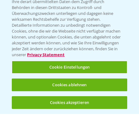
Züchterangaben
Ihre derart übermittelten Daten dem Zugriff durch
Behörden in diesen Drittstaaten zu Kontroll- und
Überwachungszwecken unterliegen und dagegen keine
wirksamen Rechtsbehelfe zur Verfügung stehen.
Detaillierte Informationen zu unbedingt notwendigen
Pflanzenphysiologie
Cookies, ohne die wir die Webseite nicht verfügbar machen
können, und optionalen Cookies, die unten abgelehnt oder
akzeptiert werden können, und wie Sie Ihre Einwilligungen
Ertragssicherheit
jeder Zeit ändern oder zurückziehen können, finden Sie in
unserer
Privacy Statement
Ertragsmerkmale Silomais
Cookie Einstellungen
Ertragsmerkmale Körnermais
Cookies ablehnen
Cookies akzeptieren
Öffnen
Bis zu 4 Produkte vergleichen:
(noch 4)