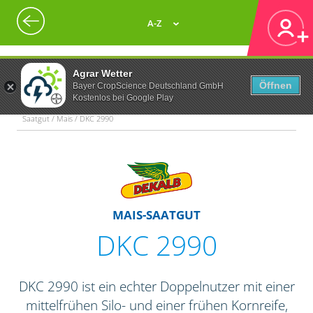
A-Z
Agrar Wetter
Öffnen
Bayer CropScience Deutschland GmbH
Kostenlos bei Google Play
Saatgut / Mais / DKC 2990
MAIS-SAATGUT
DKC 2990
DKC 2990 ist ein echter Doppelnutzer mit einer
mittelfrühen Silo- und einer frühen Kornreife,