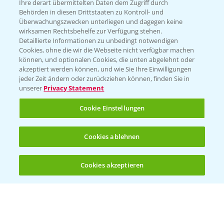
Züchterangaben
Ihre derart übermittelten Daten dem Zugriff durch
Behörden in diesen Drittstaaten zu Kontroll- und
Überwachungszwecken unterliegen und dagegen keine
wirksamen Rechtsbehelfe zur Verfügung stehen.
Detaillierte Informationen zu unbedingt notwendigen
Pflanzenphysiologie
Cookies, ohne die wir die Webseite nicht verfügbar machen
können, und optionalen Cookies, die unten abgelehnt oder
akzeptiert werden können, und wie Sie Ihre Einwilligungen
Ertragssicherheit
jeder Zeit ändern oder zurückziehen können, finden Sie in
unserer
Privacy Statement
Ertragsmerkmale Silomais
Cookie Einstellungen
Ertragsmerkmale Körnermais
Cookies ablehnen
Cookies akzeptieren
Öffnen
Bis zu 4 Produkte vergleichen:
(noch 4)