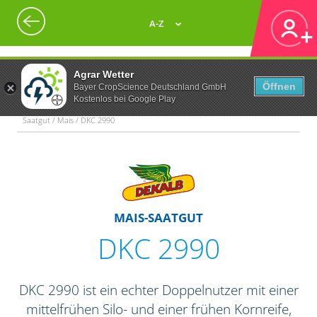
A-Z
Agrar Wetter
Öffnen
Bayer CropScience Deutschland GmbH
Kostenlos bei Google Play
Saatgut / Mais / DKC 2990
MAIS-SAATGUT
DKC 2990
DKC 2990 ist ein echter Doppelnutzer mit einer
mittelfrühen Silo- und einer frühen Kornreife,