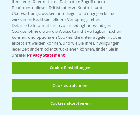
Züchterangaben
Ihre derart übermittelten Daten dem Zugriff durch
Behörden in diesen Drittstaaten zu Kontroll- und
Überwachungszwecken unterliegen und dagegen keine
wirksamen Rechtsbehelfe zur Verfügung stehen.
Detaillierte Informationen zu unbedingt notwendigen
Pflanzenphysiologie
Cookies, ohne die wir die Webseite nicht verfügbar machen
können, und optionalen Cookies, die unten abgelehnt oder
akzeptiert werden können, und wie Sie Ihre Einwilligungen
Ertragssicherheit
jeder Zeit ändern oder zurückziehen können, finden Sie in
unserer
Privacy Statement
Ertragsmerkmale Silomais
Cookie Einstellungen
Ertragsmerkmale Körnermais
Cookies ablehnen
Cookies akzeptieren
Öffnen
Bis zu 4 Produkte vergleichen:
(noch 4)