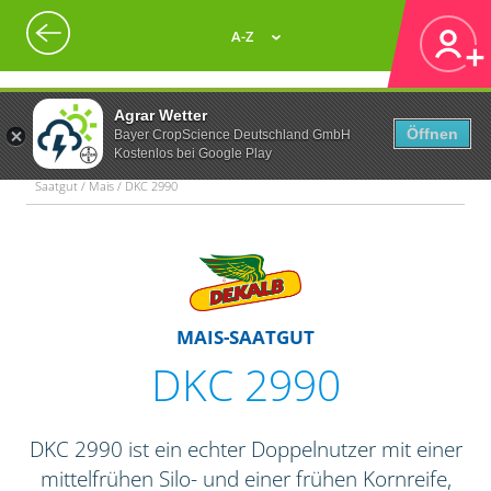
A-Z
Agrar Wetter
Öffnen
Bayer CropScience Deutschland GmbH
Kostenlos bei Google Play
Saatgut / Mais / DKC 2990
MAIS-SAATGUT
DKC 2990
DKC 2990 ist ein echter Doppelnutzer mit einer
mittelfrühen Silo- und einer frühen Kornreife,